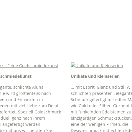
dschmiedekunst
Unikate und Kleinserien
gante, schlichte Aluna
... mit Esprit, Glanz und Stil. W
ie wird größtenteils nach
schlichten präsenten , elegant
deen und Entwürfen in
Schmuck gefertigt mit edlen Ma
den mit viel Liebe zum Detail
wie Gold oder Silber. Gekonnt 
efertigt. Speziell Goldschmuck
mit funkelnden Edelsteinen zu
iduell ganz nach Ihrem
einzigartigen Schmuckstücken.
 angefertigt werden.
eine der wenigen Firmen, die
ie mit uns wir beraten Sie
Designschmuck mit echten Ede