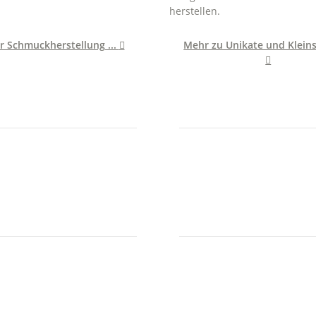
herstellen.
r Schmuckherstellung ...

Mehr zu Unikate und Kleinse
