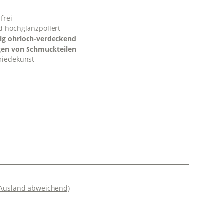
lfrei
d hochglanzpoliert
ig ohrloch-verdeckend
gen von Schmuckteilen
miedekunst
 Ausland abweichend)