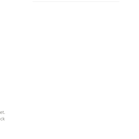
et.
uck