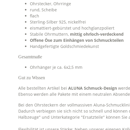
Ohrstecker, Ohrringe
rund, Scheibe
flach
Sterling-Silber 925, nickelfrei
eismattiert-gebürstet und hochglanzpoliert
Stabile Ohrmuttern,
mittig ohrloch-verdeckend
Offene Öse zum Einhängen von Schmuckteilen
Handgefertigte Goldschmiedekunst
Gesamtmaße
Ohrhänger je ca. 6x2,5 mm
Gut zu Wissen
Alle bestellten Artikel bei
ALUNA
Schmuck-Design
werden
Ebenso werden alle Pakete mit einem neutralen Absend
Bei den Ohrsteckern der vollmassiven Aluna-Schmucklinie 
Dadurch verbiegen sie sich nicht so schnell und können 
Halbzeuge" und Unterkategorie "Ersatzteile" können Sie 
Flexibilität ist unsere Stärke: Neben unserer eigenen K