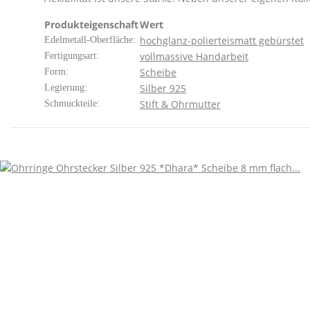
Produkteigenschaft
Wert
hochglanz-poliert
eismatt gebürstet
Edelmetall-Oberfläche:
vollmassive Handarbeit
Fertigungsart:
Scheibe
Form:
Silber 925
Legierung:
Stift & Ohrmutter
Schmuckteile: