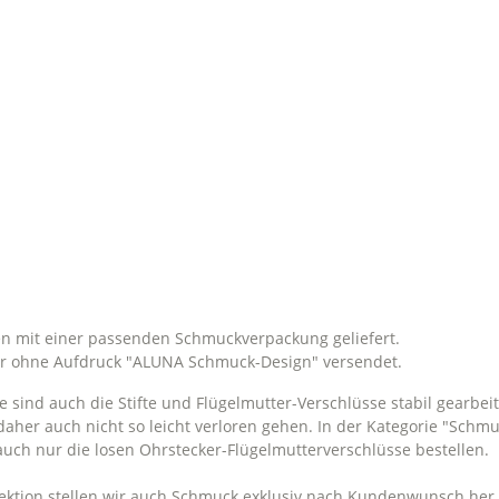
 mit einer passenden Schmuckverpackung geliefert.
er ohne Aufdruck "ALUNA Schmuck-Design" versendet.
sind auch die Stifte und Flügelmutter-Verschlüsse stabil gearbeit
daher auch nicht so leicht verloren gehen. In der Kategorie "Schm
auch nur die losen Ohrstecker-Flügelmutterverschlüsse bestellen.
ollektion stellen wir auch Schmuck exklusiv nach Kundenwunsch her.