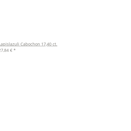
Lapislazuli Cabochon 17,40 ct.
27,84 €
*