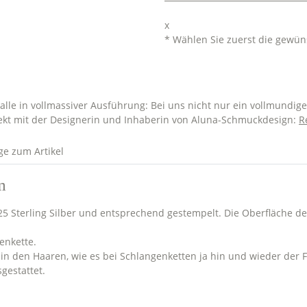
x
* Wählen Sie zuerst die gewün
lle in vollmassiver Ausführung: Bei uns nicht nur ein vollmundig
ekt mit der Designerin und Inhaberin von Aluna-Schmuckdesign:
R
ge zum Artikel
m
925 Sterling Silber und entsprechend gestempelt. Die Oberfläche d
enkette.
in den Haaren, wie es bei Schlangenketten ja hin und wieder der Fal
gestattet.