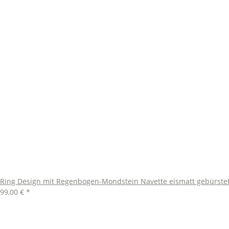
Ring Design mit Regenbogen-Mondstein Navette eismatt gebürste
99,00 €
*