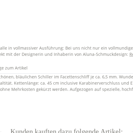
lle in vollmassiver Ausführung: Bei uns nicht nur ein vollmundig
ekt mit der Designerin und Inhaberin von Aluna-Schmuckdesign:
R
ge zum Artikel
nen, bläulichen Schiller im Facettenschliff je ca. 6,5 mm. Wund
altität. Kettenlänge: ca. 45 cm inclusive Karabinerverschluss und
h ohne Mehrkosten gekürzt werden. Aufgezogen auf spezielle, hochf
Kunden kauften dazu folgende Artikel: