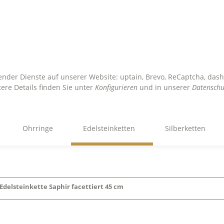
lgender Dienste auf unserer Website: uptain, Brevo, ReCaptcha, da
tere Details finden Sie unter
Konfigurieren
und in unserer
Datenschu
Ohrringe
Edelsteinketten
Silberketten
Edelsteinkette Saphir facettiert 45 cm